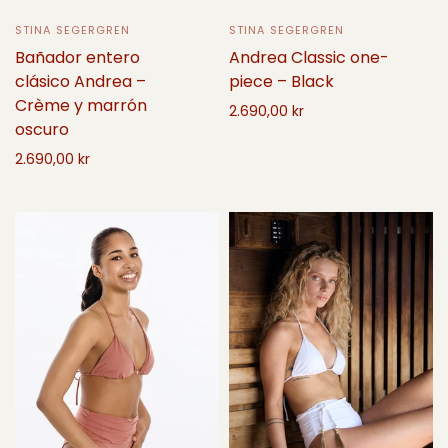
STINA SEGERGREN
STINA SEGERGREN
Andrea Classic one-
Bañador entero
piece – Black
clásico Andrea –
Crème y marrón
2.690,00 kr
oscuro
Seleccione opciones
2.690,00 kr
Añadir a la cesta