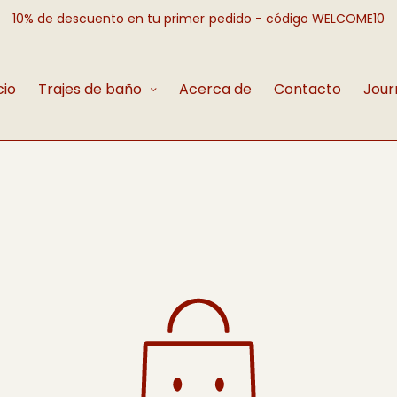
10% de descuento en tu primer pedido - código WELCOME10
cio
Trajes de baño
Acerca de
Contacto
Jour